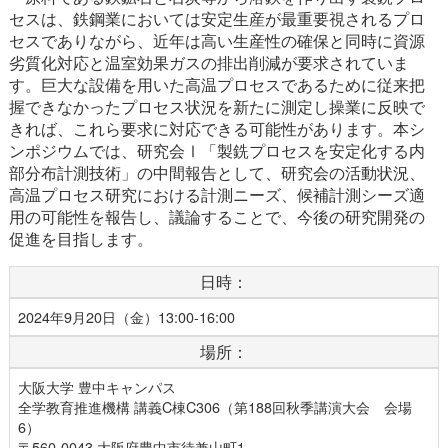
セスは、鉄鋼業においては安定生産が最重要視されるプロ
セスでありながら、近年は高い生産性の確保と同時に資源
劣質化対応と温室効果ガスの排出削減が要求されていま
す。巨大な設備を用いた高温プロセスであるために従来把
握できなかったプロセス状況を新たに測定し操業に反映で
きれば、これら要求に対応できる可能性があります。本シ
ンポジウムでは、研究会Ⅰ「製銑プロセスを安定化する内
部分布計測技術」の中間報告として、研究会の活動状況、
高温プロセス研究における計測ニーズ、候補計測シーズ適
用の可能性を報告し、議論することで、今後の研究開発の
促進を目指します。
日時：
2024年9月20日（金）13:00-16:00
場所：
大阪大学 豊中キャンパス
全学教育推進機構 講義C棟C306（第188回秋季講演大会 会場
6）
〒560-0043 大阪府豊中市待兼山町1