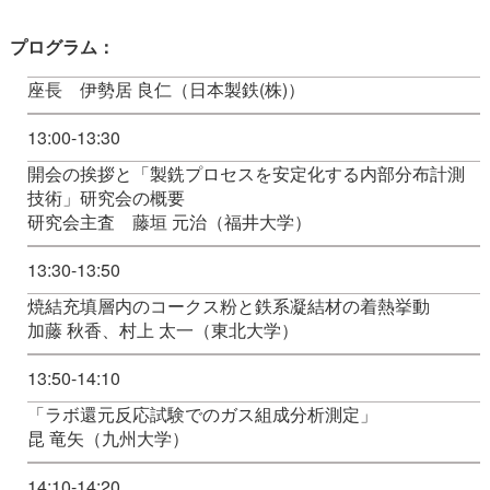
プログラム：
座長 伊勢居 良仁（日本製鉄(株)）
13:00-13:30
開会の挨拶と「製銑プロセスを安定化する内部分布計測
技術」研究会の概要
研究会主査 藤垣 元治（福井大学）
13:30-13:50
焼結充填層内のコークス粉と鉄系凝結材の着熱挙動
加藤 秋香、村上 太一（東北大学）
13:50-14:10
「ラボ還元反応試験でのガス組成分析測定」
昆 竜矢（九州大学）
14:10-14:20