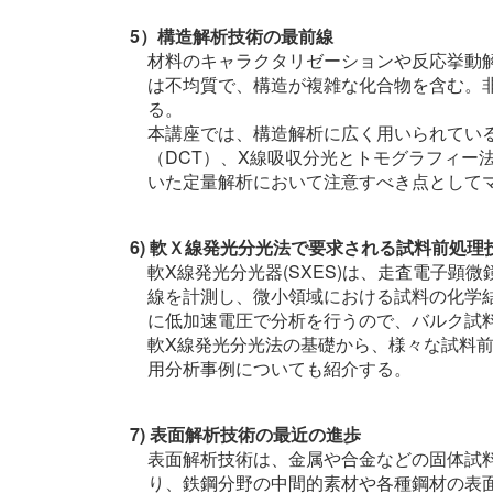
5）構造解析技術の最前線
材料のキャラクタリゼーションや反応挙動
は不均質で、構造が複雑な化合物を含む。
る。
本講座では、構造解析に広く用いられてい
（DCT）、X線吸収分光とトモグラフィー
いた定量解析において注意すべき点として
6) 軟Ｘ線発光分光法で要求される試料前処
軟X線発光分光器(SXES)は、走査電子顕
線を計測し、微小領域における試料の化学
に低加速電圧で分析を行うので、バルク試
軟X線発光分光法の基礎から、様々な試料前
用分析事例についても紹介する。
7) 表面解析技術の最近の進歩
表面解析技術は、金属や合金などの固体試
り、鉄鋼分野の中間的素材や各種鋼材の表