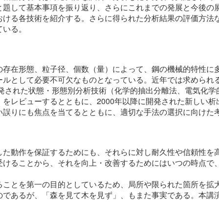
と題して基本事項を振り返り、さらにこれまでの発展と今後の
おける各技術を紹介する。さらに得られた分析結果の評価方法
ている。
の存在形態、粒子径、個数（量）によって、鋼の機械的特性に
ールとして必要不可欠なものとなっている。近年では求められ
開発された状態・形態別分析技術（化学的抽出分離法、電気化
をレビューするとともに、2000年以降に開発された新しい
い誤りにも焦点を当てるとともに、適切な手法の選択に向けた
した動作を保証するためにも、それらに対し耐久性や信頼性を
受けることから、それを向上・改善するためにはいつの時点で
ることを第一の目的としているため、局所や限られた箇所を拡
のであるが、「森を見て木を見ず」、もまた事実である。本講