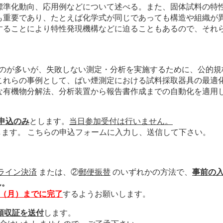
標準化動向、応用例などについて述べる。また、固体試料の特
も重要であり、たとえば化学式が同じであっても構造や組織が
することにより特性発現機構などに迫ることもあるので、それ
ものが多いが、失敗しない測定・分析を実施するために、公的
これらの事例として、ばい煙測定における試料採取器具の最適
な有機物分解法、分析装置から報告書作成までの自動化を適用
申込のみ
とします。
当日参加受付は行いません。
します。 こちらの申込フォームに入力し、送信して下さい。
ライン決済
または、②
郵便振替
のいずれかの方法で、
事前の
ん。
日（月）までに完了
するようお願いします。
領収証を送付
します。