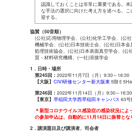
認識しておくことは非常に重要である。本
な手法の選択に向けた考え方を述べる。こ
迎する。
協賛（50音順）
(公社)応用物理学会、(公社)化学工学会、(公
機械学会、(公社)日本技術士会、(公社)日本金
処理技術協会、(公社)日本表面真空学会、(公社
質・材料研究機構、(一社)溶接学会
1．日時・場所
第245回：
2022年11月7日（月）9:30～16:3
【大阪】
CIVI研修センター新大阪東
5階Ｅ5Ha
第246回：
2022年11月14日（月）9:30～16:3
【東京】
早稲田大学西早稲田キャンパス
63号
＊新型コロナウイルス感染症の感染状況によっ
の参加申込は、自動的に11月14日に振替と
2．講演題目及び講演者、司会者