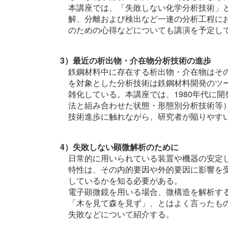
本講座では、「失敗しない化学分析技術」
解、分離および検出など一連の分析工程に
のための心得などについても講演を予定し
3）最近の析出物・介在物分析技術の進歩
鉄鋼材料中に存在する析出物・介在物はそ
を対象とした分析技術は鉄鋼材料開発のツ
雑化している。本講座では、1980年代に
法と組み合わせた状態・形態別分析技術等）
技術進歩に触れながら、研究者が陥りやす
4）失敗しない顕微解析のために
日常的に用いられている装置や機器の安定
特性は、その内的要因や外的要因に影響を
しているかを知る必要がある。
電子顕微鏡を用いる場合、微構造を解析す
「木を見て森を見ず」、とはよく言ったも
失敗などについて紹介する。