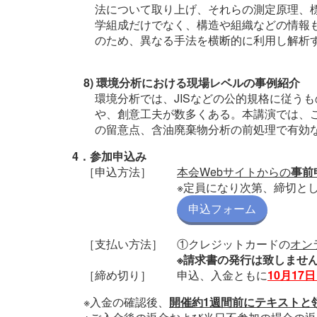
法について取り上げ、それらの測定原理、
学組成だけでなく、構造や組織などの情報
のため、異なる手法を横断的に利用し解析
8) 環境分析における現場レベルの事例紹介
環境分析では、JISなどの公的規格に従う
や、創意工夫が数多くある。本講演では、
の留意点、含油廃棄物分析の前処理で有効
4．参加申込み
［申込方法］
本会Webサイトからの
事前
※定員になり次第、締切と
申込フォーム
［支払い方法］
①クレジットカードの
オン
※請求書の発行は致しませ
［締め切り］
申込、入金ともに
10月17
※入金の確認後、
開催約1週間前にテキストと