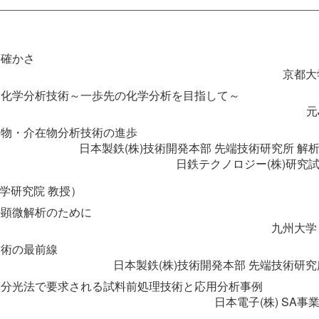
不確かさ
京都大
い化学分析技術～一歩先の化学分析を目指して～
元
出物・介在物分析技術の進歩
日本製鉄(株)技術開発本部 先端技術研究所 解
日鉄テクノロジー(株)研究
学研究院 教授）
い顕微解析のために
九州大学
技術の最前線
日本製鉄(株)技術開発本部 先端技術研究
光分光法で要求される試料前処理技術と応用分析事例
日本電子(株) SA