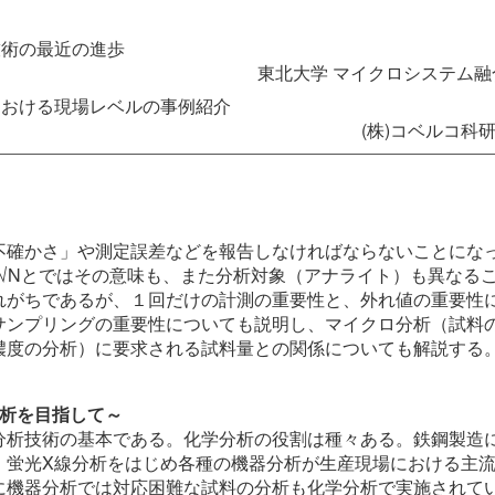
技術の最近の進歩
東北大学 マイクロシステム融
における現場レベルの事例紹介
(株)コベルコ科
確かさ」や測定誤差などを報告しなければならないことになって
/√Nとではその意味も、また分析対象（アナライト）も異なる
れがちであるが、１回だけの計測の重要性と、外れ値の重要性
サンプリングの重要性についても説明し、マイクロ分析（試料
濃度の分析）に要求される試料量との関係についても解説する
分析を目指して～
分析技術の基本である。化学分析の役割は種々ある。鉄鋼製造
、蛍光X線分析をはじめ各種の機器分析が生産現場における主
に機器分析では対応困難な試料の分析も化学分析で実施されて