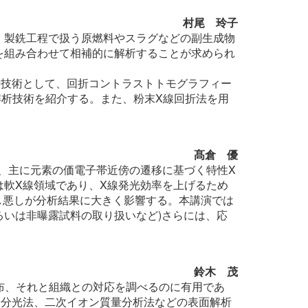
村尾 玲子
、製銑工程で扱う原燃料やスラグなどの副生成物
を組み合わせて相補的に解析することが求められ
新技術として、回折コントラストトモグラフィー
織解析技術を紹介する。また、粉末X線回折法を用
髙倉 優
着し、主に元素の価電子帯近傍の遷移に基づく特性X
軟X線領域であり、X線発光効率を上げるため
し悪しが分析結果に大きく影響する。本講演では
るいは非曝露試料の取り扱いなど)さらには、応
鈴木 茂
布、それと組織との対応を調べるのに有用であ
子分光法、二次イオン質量分析法などの表面解析