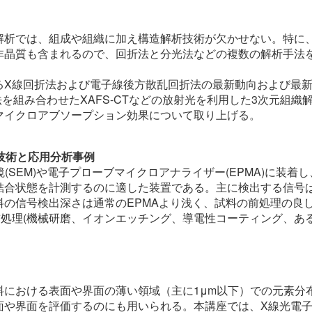
解析では、組成や組織に加え構造解析技術が欠かせない。特に
非晶質も含まれるので、回折法と分光法などの複数の解析手法
るX線回折法および電子線後方散乱回折法の最新動向および最
法を組み合わせたXAFS-CTなどの放射光を利用した3次元組
マイクロアブソープション効果について取り上げる。
理技術と応用分析事例
微鏡(SEM)や電子プローブマイクロアナライザー(EPMA)に装
結合状態を計測するのに適した装置である。主に検出する信号は
料の信号検出深さは通常のEPMAより浅く、試料の前処理の良
処理(機械研磨、イオンエッチング、導電性コーティング、あ
料における表面や界面の薄い領域（主に1μm以下）での元素分
面や界面を評価するのにも用いられる。本講座では、X線光電