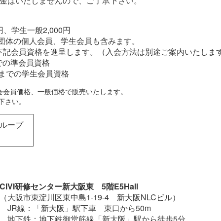
返金はいたしませんので、ご了承下さい。
0円、学生一般2,000円
賛団体の個人会員、学生会員も含みます。
下記会員資格を進呈します。（入会方法は別途ご案内いたしま
までの準会員資格
2月までの学生会員資格
会会員価格、一般価格で販売いたします。
下さい。
グループ
CIVI研修センター新大阪東 5階E5Hall
（大阪市東淀川区東中島1-19-4 新大阪NLCビル）
JR線：「新大阪」駅下車 東口から50m
地下鉄：地下鉄御堂筋線「新大阪」駅から徒歩5分