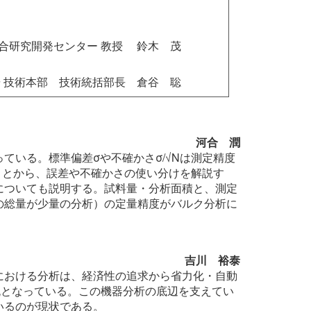
合研究開発センター 教授 鈴木 茂
研 技術本部 技術統括部長 倉谷 聡
河合 潤
いる。標準偏差σや不確かさσ/√Nは測定精度
ことから、誤差や不確かさの使い分けを解説す
についても説明する。試料量・分析面積と、測定
の総量が少量の分析）の定量精度がバルク分析に
。
吉川 裕泰
における分析は、経済性の追求から省力化・自動
流となっている。この機器分析の底辺を支えてい
いるのが現状である。