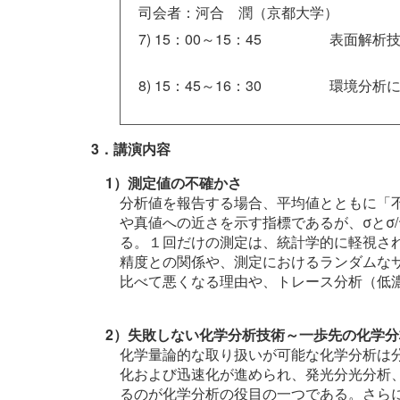
司会者：河合 潤（京都大学）
7) 15：00～15：45
表面解析
8) 15：45～16：30
環境分析
3．講演内容
1）測定値の不確かさ
分析値を報告する場合、平均値とともに「不
や真値への近さを示す指標であるが、σとσ
る。１回だけの測定は、統計学的に軽視さ
精度との関係や、測定におけるランダムな
比べて悪くなる理由や、トレース分析（低
2）失敗しない化学分析技術～一歩先の化学
化学量論的な取り扱いが可能な化学分析は
化および迅速化が進められ、発光分光分析
るのが化学分析の役目の一つである。さら