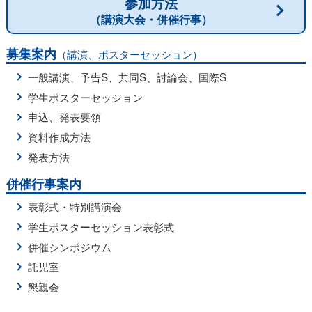
参加方法
（講演大会・併催行事）
募集案内
（講演、ポスターセッション）
一般講演
、
予告S
、
共同S
、
討論会
、
国際S
学生ポスターセッション
申込、発表要領
資料作成方法
発表方法
併催行事案内
表彰式・特別講演会
学生ポスターセッション表彰式
併催シンポジウム
託児室
懇親会