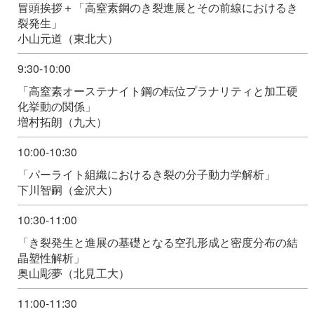
冒頭挨拶＋「高窒素鋼のき裂進展とその前線におけるき
裂発生」
小山元道（東北大）
9:30-10:00
「高窒素オーステナイト鋼の転位プラナリティと加工硬
化挙動の関係」
増村拓朗（九大）
10:00-10:30
「パーライト組織におけるき裂の分子動力学解析」
下川智嗣（金沢大）
10:30-11:00
「き裂発生と進展の基礎となる空孔形成と密度分布の結
晶塑性解析」
奥山彫夢（北見工大）
11:00-11:30