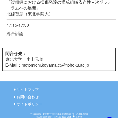
「複相鋼における損傷発達の構成組織依存性＋次期フォ
ーラムへの展開」
北條智彦（東北学院大）
17:15-17:30
総合討論
問合せ先：
東北大学 小山元道
E-Mail：motomichi.koyama.c5@tohoku.ac.jp
サイトマップ
お問い合わせ
サイトポリシー
〒103-0025 東京都中央区日本橋茅場町 3-2-10 鉄鋼会館5階
TEL.03-3669-5931 FAX.03-3669-5934
所在地