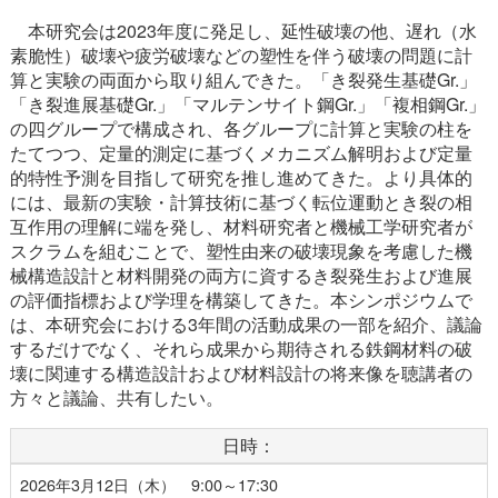
本研究会は2023年度に発足し、延性破壊の他、遅れ（水
素脆性）破壊や疲労破壊などの塑性を伴う破壊の問題に計
算と実験の両面から取り組んできた。「き裂発生基礎Gr.」
「き裂進展基礎Gr.」「マルテンサイト鋼Gr.」「複相鋼Gr.」
の四グループで構成され、各グループに計算と実験の柱を
たてつつ、定量的測定に基づくメカニズム解明および定量
的特性予測を目指して研究を推し進めてきた。より具体的
には、最新の実験・計算技術に基づく転位運動とき裂の相
互作用の理解に端を発し、材料研究者と機械工学研究者が
スクラムを組むことで、塑性由来の破壊現象を考慮した機
械構造設計と材料開発の両方に資するき裂発生および進展
の評価指標および学理を構築してきた。本シンポジウムで
は、本研究会における3年間の活動成果の一部を紹介、議論
するだけでなく、それら成果から期待される鉄鋼材料の破
壊に関連する構造設計および材料設計の将来像を聴講者の
方々と議論、共有したい。
日時：
2026年3月12日（木） 9:00～17:30