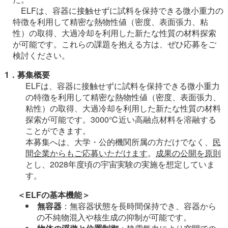
ELFは、容器に接触せずに試料を保持できる微小重力の
特徴を利用して精密な熱物性値（密度、表面張力、粘
性）の取得、大過冷却を利用した新たな性質の材料探索
が可能です。これらの課題を抱える方は、ぜひ応募をご
検討ください。
1．募集概要
ELFは、容器に接触せずに試料を保持できる微小重力
の特徴を利用して精密な熱物性値（密度、表面張力、
粘性）の取得、大過冷却を利用した新たな性質の材料
探索が可能です。3000℃近い高融点材料を溶融する
ことができます。
本募集へは、大学・公的機関所属の方だけでなく、
民
間企業からもご応募いただけます
。
成果の公開を原則
とし、2028年度頃の宇宙実験の実施を想定していま
す。
＜ELFの基本機能＞
無容器
：無容器状態を長時間保持でき、容器から
の不純物混入や核生成の抑制が可能です。