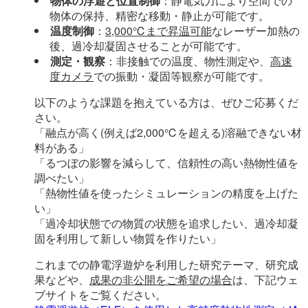
物体の浮遊と位置制御
：静電気力により空間での
物体の保持、精密な移動・静止が可能です。
温度制御
：
3,000℃まで昇温可能
なレーザー加熱の
後、過冷却凝固させることが可能です。
測定・観察
：非接触での温度、物性測定や、
高速
度カメラ
での振動・凝固等観察が可能です。
以下のような課題を抱えている方は、ぜひご応募くだ
さい。
「融点が高く(例えば2,000℃を超える)溶融できない材
料がある」
「るつぼの影響を減らして、信頼性の高い熱物性値を
調べたい」
「熱物性値を使ったシミュレーションの精度を上げた
い」
「過冷却状態での物質の状態を追求したい、過冷却凝
固を利用して新しい物質を作りたい」
これまでの静電浮遊炉を利用した研究テーマ、研究成
果などや、
成果の非公開をご希望の場合
は、下記ウェ
ブサイトをご覧ください。