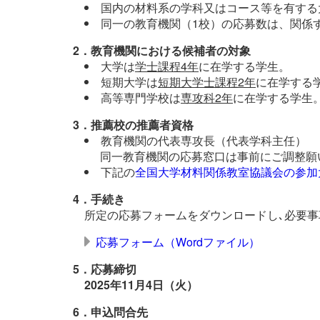
国内の材料系の学科又はコース等を有する
同一の教育機関（1校）の応募数は、関係
2．教育機関における候補者の対象
大学は
学士課程4年
に在学する学生。
短期大学は
短期大学士課程2年
に在学する
高等専門学校は
専攻科2年
に在学する学生
3．推薦校の推薦者資格
教育機関の代表専攻長（代表学科主任）
同一教育機関の応募窓口は事前にご調整願
下記の
全国大学材料関係教室協議会の参加
4．手続き
所定の応募フォームをダウンロードし､必要
応募フォーム（Wordファイル）
5．応募締切
2025年11月4日（火）
6．申込問合先