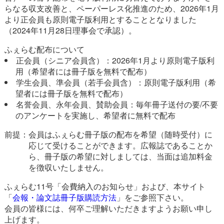
らなる収支改善と、ペーパーレス化推進のため、2026年1月
より正会員も原則電子版利用とすることとなりました
（2024年11月28日理事会で承認）。
ふぇらむ配布について
正会員（シニア会員含）：2026年1月より原則電子版利
用（希望者には冊子版を無料で配布）
学生会員、準会員（若手会員含）：原則電子版利用（希
望者には冊子版を無料で配布）
名誉会員、永年会員、賛助会員：毎年冊子送付の要/不要
のアンケートを実施し、希望者に無料で配布
前提：会員はふぇらむ冊子版の配布を希望（随時受付）に
応じて受けることができます。広報誌であることか
ら、冊子版の希望に対しましては、当面は追加料金
を徴収いたしません。
ふぇらむ11号「会費納入のお知らせ」および、本サイト
「
会報・論文誌冊子版購読方法
」をご参照下さい。
会員の皆様には、何卒ご理解いただきますようお願い申し
上げます。